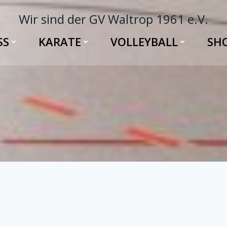
Wir sind der GV Waltrop 1961 e.V.
SS
KARATE
VOLLEYBALL
SH