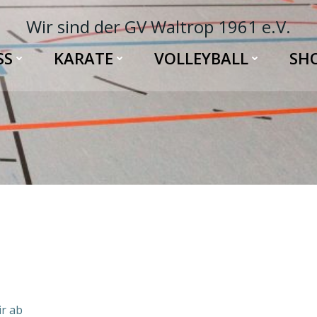
Wir sind der GV Waltrop 1961 e.V.
SS
KARATE
VOLLEYBALL
SH
ir ab