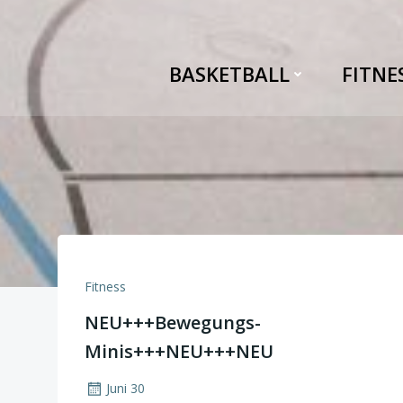
Zum
Inhalt
springen
BASKETBALL
FITNE
Fitness
NEU+++Bewegungs-
Minis+++NEU+++NEU
Juni 30