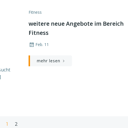
Fitness
weitere neue Angebote im Bereich
Fitness
Feb. 11
mehr lesen
sucht
]
Page
Page
1
2