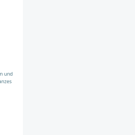
en und
ganzes