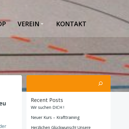
OP
VEREIN
KONTAKT
Suchen
Recent Posts
eu
Wir suchen DICH !
Neuer Kurs – Krafttraining
der
Herzlichen Glückwunsch! Unsere