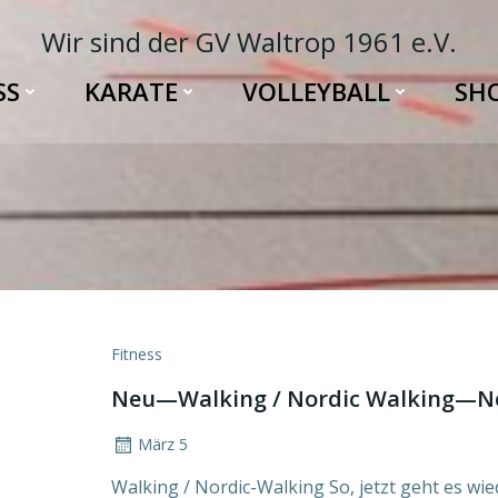
Wir sind der GV Waltrop 1961 e.V.
SS
KARATE
VOLLEYBALL
SH
Fitness
Neu—Walking / Nordic Walking—N
März 5
Walking / Nordic-Walking So, jetzt geht es wie