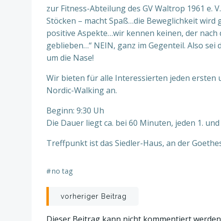
zur Fitness-Abteilung des GV Waltrop 1961 e. 
Stöcken – macht Spaß…die Beweglichkeit wird g
positive Aspekte…wir kennen keinen, der nach 
geblieben…“ NEIN, ganz im Gegenteil. Also sei 
um die Nase!
Wir bieten für alle Interessierten jeden erste
Nordic-Walking an.
Beginn: 9:30 Uh
Die Dauer liegt ca. bei 60 Minuten, jeden 1. un
Treffpunkt ist das Siedler-Haus, an der Goethe
#
no tag
Beitragsnavigation
vorheriger Beitrag
Dieser Beitrag kann nicht kommentiert werden