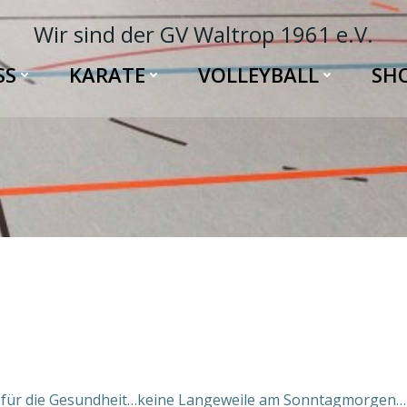
Wir sind der GV Waltrop 1961 e.V.
SS
KARATE
VOLLEYBALL
SH
e für die Gesundheit…keine Langeweile am Sonntagmorge