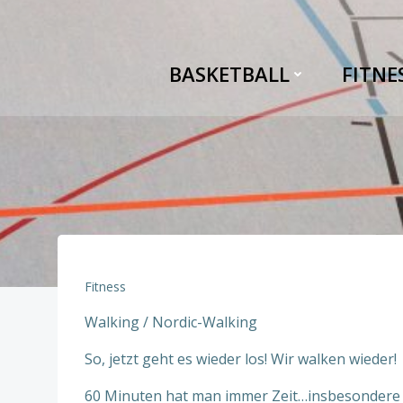
Zum
Inhalt
springen
BASKETBALL
FITNE
Fitness
Walking / Nordic-Walking
So, jetzt geht es wieder los! Wir walken wieder!
60 Minuten hat man immer Zeit…insbesonder